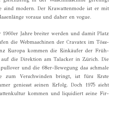
­fe sind modern. Der Kra­wat­ten­mo­de ist er mit
 Nasen­län­ge vor­aus und daher en vogue.
 1960er Jah­re brei­ter wer­den und damit Platz
au­fen die Web­ma­schi­nen der Cra­va­tex im Töss­
anz Euro­pa kom­men die Ein­käu­fer der Früh­­­
on auf die Direk­ti­on am Tala­cker in Zürich. Die
n­pull­over und die 68er-Bewe­gung das schma­le
de zum Ver­schwin­den bringt, ist fürs Ers­te
eh­mer geniesst sei­nen Erfolg. Doch 1975 sieht
­ten­kul­tur kom­men und liqui­diert sei­ne Fir­