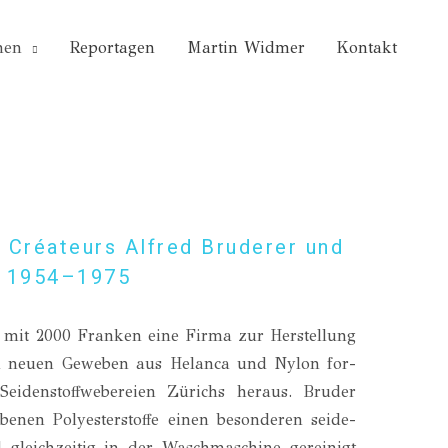
nen
Reportagen
Martin Widmer
Kontakt
 Créateurs Alfred Bruderer und
G 1954–1975
 mit 2000 Fran­ken eine Fir­ma zur Her­stel­lung
en neu­en Gewe­ben aus Hel­an­ca und Nylon for­
 Sei­den­stoff­we­be­rei­en Zürichs her­aus. Bru­der
e­nen Poly­es­ter­stof­fe einen beson­de­ren sei­de­
gleich­zei­tig in der Wasch­ma­schi­ne gerei­nigt