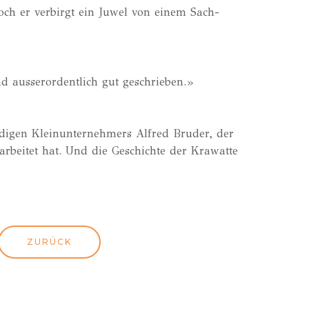
doch er ver­birgt ein Juwel von einem Sach­
 aus­ser­or­dent­lich gut geschrie­ben.»
u­di­gen Klein­un­ter­neh­mers Alfred Bru­der, der
r­bei­tet hat. Und die Geschich­te der Kra­wat­te
ZURÜCK