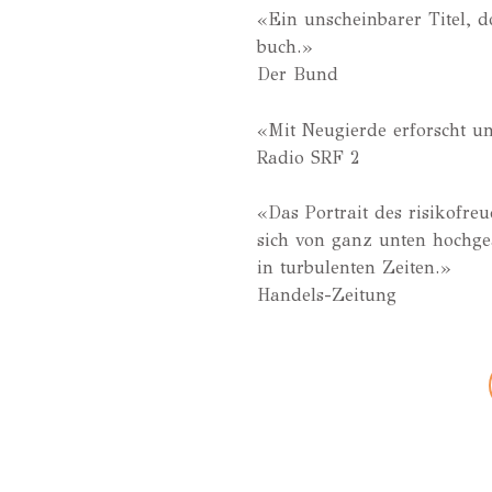
«Ein unschein­ba­rer Titel, 
buch.»
Der Bund
«Mit Neu­gier­de erforscht und
Radio SRF 2
«Das Por­trait des risi­ko­fre
sich von ganz unten hoch­ge­a
in tur­bu­len­ten Zei­ten.»
Handels-Zeitung