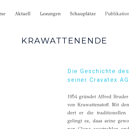
me
Aktuell
Lesungen
Schauplätze
Publikatio
KRAWATTENENDE
Die Geschichte des
seiner Cravatex A
1954 grün­det Alfred Bru­der
von Kra­wat­ten­stoff. Mit d
dert er die tra­di­tio­nel­len
gelingt es, dass sei­ne gewo­b
nen Glanz aus­strah­len und 