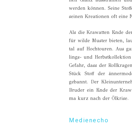
wer­den kön­nen. Sei­ne Stof
sei­nen Krea­tio­nen oft eine
Als die Kra­wat­ten Ende der
für wil­de Mus­ter bie­ten, l
tal auf Hoch­tou­ren. Aus g
lings- und Herbst­kol­lek­ti­
Gefahr, dass der Roll­kra­ge
Stück Stoff der än­ner­mo­
gebannt. Der Klein­un­ter­n
Bru­der ein Ende der Kra­wat
ma kurz nach der Ölkri­se.
Medienecho