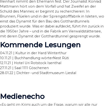
Reinhart nimmt den Ehemann fest. Der Journalist Konrad
Mattmann hört von dem Vorfall und hat Zweifel an der
Schuld des Mannes; er beginnt zu recherchieren: In
Brunnen, Flüelen und in der Sprengstofffabrik in Isleten, wo
einst das Dynamit für den Bau des Gotthardtunnels
produziert wurde. Was er dabei aufdeckt, führt ihn zurück in
die 1950er Jahre – und in die Fabrik am Vierwaldstättersee,
mit deren Dynamit der Gotthardtunnel gesprengt wurde.
Kommende Lesungen
04.11.21 | Kultur in der Hard Winterthur
10.11.21 | Buchhandlung wörterNest Rüti
12.11.21 | Hotel Uri Rotstock Isenthal
27.11.21 | Saal 1111 Göschenen
28.01.22 | Dichter- und Stadtmuseum Liestal
HÖRBUCH
LESEPROBE
LESUNGEN
Medienecho
«Es geht im Krimi auch um die Frage, warum wir alle nur